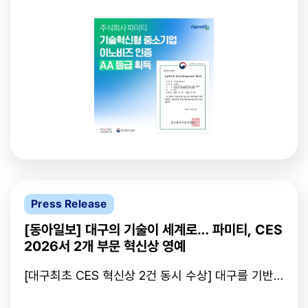
다고 13일 밝혔다.AA등급은 전체 인증 기업 중 상위
받았다. 해당 기술은 한국인터넷진흥원(KISA) 지능형
5퍼센트 수준에 해당하며, 기업의 기술성과 성장성을
CCTV 인증을 획득하며 영상기반 기술 신뢰성을 입
중심으로 평가된다.파미티는 Spatial AI 기술을 기반
증한 바 있다. 단순한 2차원 영상 분석을 넘어 단안
으로 한 레이더·카메라 센싱 플랫폼을 개발해 의료,
CCTV 영상을 3차원 공간 정보로 확장할 수 있는 기
산업, 스마트시티, 스포츠 분야 등 다양한 현장에서
술로 고도화가 가능하다. 2차원 기반 객체·상황 인식
활용하고 있다. 비접촉 생체신호 분석, 행동 인식, 위
은 물론, 향후 단안 카메라 기반 3차원 공간 분석까지
험 감지 등 실증 기반 기술을 지속적으로 고도화해 온
가능한 영상기반 Spatial AI 기술력을 함께 보유하고
점이 인증 과정에서 높은 평가를 받은 것으로 알려졌
있다. 파미티는 이번 전시회를 계기로 일본 현지 기업
다.또한 파미티는 CES 2026에서 혁신상 2건을 동시
'코우키'와 계약을 확정했으며, 오는 6월 현지 실증도
에 수상하며 글로벌 시장에서도 경쟁력을 검증받았
진행할 예정이다. 코우키는 환경설비의 기획, 설계,
다. 기업 관계자는 이번 수상이 기술의 독창성과 상용
제작, 시공, 메인터넌스 등을 수행하는 기업으로 일본
화 가능성을 국제적으로 입증한 사례라고 설명했다.
현지 사업 인프라와 현장 수행 역량을 갖춘 협력 파트
파미티는 정부 연구개발 과제 참여, 의료·산업 현장의
너로 평가된다. 이 외에도 제조 및 안전 분야 현지 기
실증 프로젝트 수행 등을 통해 기술의 정확도와 신뢰
업들과의 추가 계약 논의도 활발히 이어지고 있어 향
Press Release
성을 강화하며 사업화를 확대해왔다. 하드웨어와 소
후 일본 시장 판로 개척이 본격화 될 전망이다. 양우
프트웨어를 자체적으로 통합 개발하는 구조 역시 기
석 파미티 이사는 "이번 JAPAN IT WEEK 2026 성
[동아일보] 대구의 기술이 세계로… 파미티, CES
술 자립도 측면에서 강점으로 꼽힌다.파미티 관계자
과는 단순한 현장 반응을 넘어 실제 계약과 6월 실증
2026서 2개 부문 혁신상 영예
는 “이노비즈 인증을 계기로 기술 고도화와 글로벌
으로 이어졌다는 점에서 의미가 크다"며 "일본 시장
협력을 더욱 강화할 계획”이라며 “산업·의료·도시 환
에서 영상기반 AI와 산업안전 솔루션에 대한 관심이
[대구최초 CES 혁신상 2건 동시 수상] 대구를 기반
경 등 다양한 분야에서 활용 가능한 시공간 AI 기술
높아지고 있는 만큼, 현지 기업들과의 협력을 확대해
으로 3D 공간지능(Spatial AI) 기술을 개발해 온 벤
개발에 집중하겠다”고 말했다.
일본 내 판로 개척과 사업화를 본격화할 계획"이라고
처기업 파미티가 세계 최대 기술 전시회 CES 2026