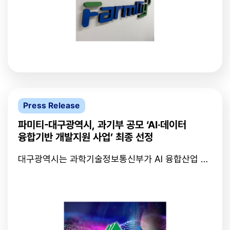
두각을 나타냈으며, 양우석, 정재호 책임자를 중심으
템을 개발한 곳"이라며 "CES가 세계적인 무대인만큼
로 한 연구 개발과 철저한 시스템 검증 과정에서 이루
전시 기간 동안 다양한 해외 기업 관계자들을 만나는
어졌다.특히 FIVIS는 AI 플랫폼 기반으로 산업현장에
게 목표"라고 했다.
서 다양한 상황을 실시간으로 감지하고 분석할 수 있
는 첨단 기술을 갖추고 있다. 이에 긴급한 화재 감지
는 물론, 이상 징후를 신속히 포착하고 경보를 발령하
는 시스템을 통해 산업 현장의 안전성을 크게 향상하
는데 초점을 맞추고 있다.또한 파미티는 배회, 침입,
마케팅 분석과 같은 다른 분야에서도 이미 KISA 인증
을 통과한 바 있는데, 이러한 과거 성과는 FIVIS의 기
Press Release
술력이 다양한 안전 관리 분야에서 높은 신뢰성을 가
지고 있음을 보여준다.파미티 최대영 공동대표는
파미티-대구광역시, 과기부 공모 ‘AI·데이터
“KISA 인증 획득은 FIVIS의 기술적 신뢰성을 공식적
융합기반 개발지원 사업’ 최종 선정
으로 인정받은 중요한 성과”라며 “앞으로도 지능형
CCTV 기술을 통해 산업 현장과 공공 안전 관리 분야
대구광역시는 과학기술정보통신부가 AI 융합산업 육
에서 혁신적인 솔루션을 제공하겠다”라고 말했다.한
성을 위해 공모한 ‘혁신거점 인공지능 데이터 융합과
편, 파미티는 오는 CES 2025에서 FIVIS를 출품해
제 지원’ 사업에 최종 선정됐다.이 사업은 기업과 대
글로벌 시장에서 기술력을 선보이고 사업 기회를 넓
학의 AI 기술 협력과 융합 프로젝트를 통해 지역기업
힐 계획이다.
의 인력·기술의 한계를 해소하고 기술혁신을 도모하
는 사업으로, 대구경북과학기술원(DGIST)과 지역 AI
전문기업(5社)이 컨소시엄으로 구성돼 2026년까지