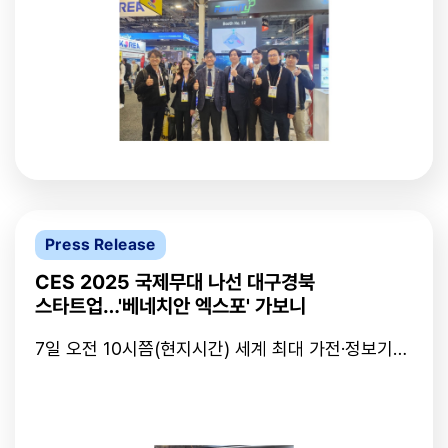
참가 등에 적극 활용할 계획이다. 특히 내년 초 미국
(TP) 공동관으로 참가한 지역 기업 파미티의 최대영
라스베이거스에서 열리는 CES 2026 참가와 병원 실
대표가 한 말이다. 그는 이번 CES 참가를 단순 홍보
증 프로젝트를 통해 기술 경쟁력을 입증하고, 글로벌
가 아닌 기업 성장의 방향성을 확인하는 계기로 삼겠
진입을 위한 기반을 다지겠다는 구상이다.박주희 파
다고 했다.파미티는 비접촉생체신호로 산업재해를 예
미티 대표는 “리틀펭귄 선정을 통해 파미티의 기술력
방하는 플랫폼을 개발한 기업이다. 쉽게 말해 CCTV
과 성장 가능성을 공식적으로 인정받은 셈”이라며
영상카메라로 2D 영상을 3D로 만들고 분석하는 기
“비접촉 생체신호 모니터링 및 3D AI 분석 기술을 고
술을 보유하고 있다. 기술을 인정 받아 지능형 CCTV
도화해 산업 현장과 일상생활에 실질적인 가치를 더
국가인증을 획득하고, 전국에서 두 번째로 화재 감지
할 수 있도록 노력하겠다”고 밝혔다.한편, 파미티는
안전 분야 인증도 받았다.최 대표는 지역에서 기업을
지난해 KISA 지능형 CCTV 분야에서 화재 안전 분
하는 이유로 "AI 기업이 적어 기업지원기관들의 지원
야 국가 인증을 추가 획득했으며, 중앙대병원·서울아
과 사업에 수혜를 볼 기회가 많다"라면서도 "직원채
산병원과 함께 임상 데이터를 구축하고 있다. 현재 일
Press Release
용 문제라든지, 인식 문제가 잔재하고 때문에 리스크
본과 미국 시장 진출을 위한 해외 파트너십도 적극 추
도 크다"고 했다.그는 이번 CES 참가 사업의 지속 가
진 중이다. /highlight@sedaily.com[ⓒ 서울경제
CES 2025 국제무대 나선 대구경북
능성에 대해서도 고민해 보겠다고 전했다.대구테크노
TV(www.sentv.co.kr), 무단 전재 및 재배포 금지]
스타트업…'베네치안 엑스포' 가보니
파크 공동관에는 지역 12개 기업들이 혁신적인 기술
을 무기로 전세계인들을 대상으로 자사 제품 홍보에
7일 오전 10시쯤(현지시간) 세계 최대 가전·정보기술
나서고 있다.지역 기업 쓰리에이치(3H) 부스에는 자
(IT) 전시회 'CES 2025'가 개막하면서 전 세계에서
사 생산 제품 지압침대를 이용해보기 위한 참관객들
모여든 해외 바이어와 참관객들이 분주해지고 있다.
이 긴 줄을 서기도 했다. 제스트의 야구 자동베팅기도
행사 기간 동안 약 14만명이 CES를 찾을 것으로 전
인기리에 체험 행사가 진행됐다. 제품 체험장이 있는
망되는 가운데 '베네치안 엑스포'에서 부스를 운영 중
부스에는 참관객들의 발길이 이어졌다.현장에서 만난