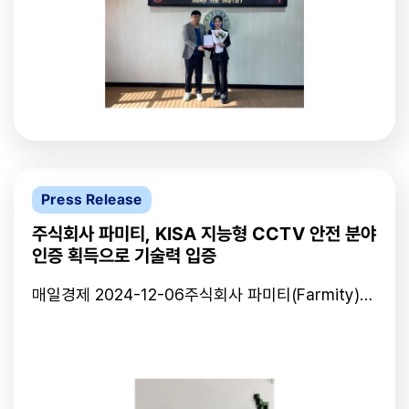
사 파미티’에 감사패를 전달했다. 주식회사 파미티는
정용, 교육용으로도 활용할 수 있도록 크기를 줄였
대구공업대 창업보육센터에 2019년에 입주했으며,
다"며 "부스를 찾아온 해외 기업 관계자들이 제품 원
매출·고용 증대와 사업 영역 확장으로 조기졸업하게
리에 대한 질문을 많이 한다"고 밝혔다.사용자 행동
됐다. 주식회사 파미티는 AI 소프트웨어개발 전문 기
패턴을 학습해 맞춤형 태그를 추천하는 기술을 가진
업으로 AI와 CCTV 분야에서 꾸준히 발전해 대구 지
텍스트웨이 부스에서는 챗GPT와의 차이점을 묻는
역 대표 기업으로의 성장이 기대된다. 주식회사 파미
질문이 쏟아졌다.유승민 텍스트웨이 대표는 "같은 '전
티 박주희 대표는 대구공업대 이별나 총장에게 감사
쟁'이라는 단어도 어른들에게는 역사적 접근이, 아이
의 말을 전하며 “졸업 후에도 대구공업대 창업보육센
들에게는 시험과 관련된 교육적 접근이 필요하다"며
터와 입주기업 간에 교류를 꾸준히 해 서로 도움이 될
"단순 태그는 챗GPT도 가능하지만 텍스트웨이의 '태
수 있도록 하겠다”고 밝혔다.이후 진행 된 졸업·입주
깅박스'는 자체 알고리즘을 통해 사용자 맞춤형 솔루
Press Release
기업 간담회에서는 기업 간 소개와 협업을 제의하는
션을 제공한다"고 답했다.'베네치안 엑스포' 2층 글로
교류의 시간을 가졌다.
벌 파빌리온에는 대구테크노파크가 운영하는 대구공
주식회사 파미티, KISA 지능형 CCTV 안전 분야
동관 전시장이 있었다. 15곳의 부스 중 야구 자동베팅
인증 획득으로 기술력 입증
기 체험이 가능한 제스트와 지압침대에 누워볼 수 있
는 쓰리에이치에 유독 참관객들이 모여들자 각 기업
매일경제 2024-12-06주식회사 파미티(Farmity)가
관계자들은 체험 시설 유지 및 점검에 진땀을 빼기도
개발한 FIVIS(Farmity Intelligence Vision
했다.올해 처음 CES에 참가한 기업들은 '이름 알리
Inspection System)가 한국인터넷진흥원(KISA)으
기'가 한창이었다. 대구공동관에 부스를 마련한 최대
로부터 지능형 CCTV 인증을 획득하며 기술력을 입
영 파미티 대표는 "우리는 사용자들에게 더욱 정확한
증했다고 밝혔다.이번 인증은 화재 감지 분야에서 전
정보 제공을 위한 3차원 CCTV를 구현할 수 있는 플
국 두 번째로 취득해 화재 예방과 안전 관리 기술에서
랫폼과 레이더로 환자의 신체 상태를 볼 수 있는 시스