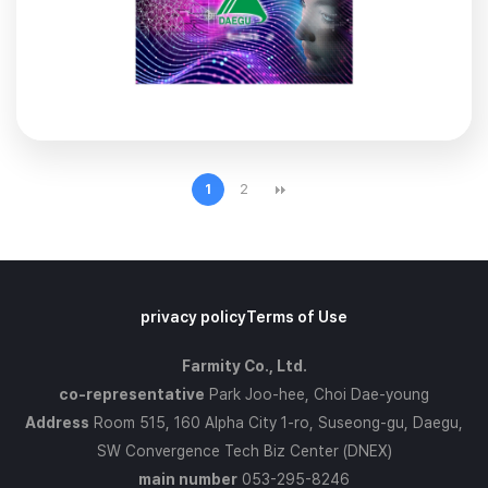
50억 원 예산으로 ‘협력 인공지능 프로젝트’를 수행
한다.특히, 지역 AI 기업의 인력·기술적 한계로 인한
애로사항 해결을 위해 DGIST의 AI 연구역량을 중심
으로 산·학 AI 융합과제 개발을 집중적으로 지원할 예
정이다.이번에 선정된 5개의 융합과제는 보유기술,
데이터 우수성, 사업성 등을 평가해 최종 선정됐으며,
AI 요소 기술들을 접목하는 다양한 세부기술 개발에
초점이 맞춰져 있어 그 활용성이 기대된다.과제 중 △
2
1
㈜아이브의 ‘Kids 향 복합대규모언어모델(MLLM)
특화 서비스’ △㈜일만백만의 ‘대규모언어모델(LLM)
기반 미디어 창작 서비스’는 어린이(유아) 행동을 분
석해 주는 영상교육, 광고·홍보 콘텐츠 시장에서 경쟁
력 있는 솔루션으로 기대된다. △㈜인터텍의 ‘이동식
협동로봇 안전작업 제어’ △㈜파미티의 ‘비접촉식 센
privacy policy
Terms of Use
서 기반 위험활동 감지’ △㈜제이솔루션의 ‘건설분야
위험요소 탐지 지능형 On-Device’는 스마트 공장 제
Farmity Co., Ltd.
조공정, 의료 헬스케어, 건설분야 모니터링 등 다양한
co-representative
Park Joo-hee, Choi Dae-young
분야의 선제적 AI 안전관리 기술로서 확장 가능성성
이 높다.DGIST와 산업계 간 경쟁력 있는 기술지원의
Address
Room 515, 160 Alpha City 1-ro, Suseong-gu, Daegu,
협력적 상생 모델을 통해 지역 AI·데이터 서비스의 고
SW Convergence Tech Biz Center (DNEX)
부가가치화로 융합산업 확산과 상용화를 추진해 실질
main number
053-295-8246