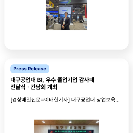
인 대구경북 기업들에도 관심이 쏠리고 있다.CES는
아이브의 박세진 대표는 분산 컴퓨팅 기반 에어 클라
'LVCC', '베네치안 엑스포', 'C 스페이스' 등 크게 3곳
우드 기술을 홍보하고 있었다. 클라우드는 데이터(정
에서 나뉘어 진행된다. 그중 '베네치안 엑스포'에는 스
보)를 인터넷과 연결된 중앙 컴퓨터에 저장해 어디서
타트업을 위한 특별 전시공간 유레카파크가 있어 혁
든 정보를 데이터를 이용할 수 있도록 하는 것이다.아
신적인 기술과 아이디어를 한눈에 볼 수 있다.이날 오
이브는 데이터 센터를 네트워크로 연결시켜 가상의
전 9시 30분쯤 '베네치안 엑스포' 앞 도로는 진입하
데이터 센터를 만드는 기술을 보유하고 있다. 이 기술
는 차량들로 북새통을 이뤘다. 교통정체 탓에 승용차
로 클라우드를 이용하는 비용을 줄일 수 있다고 설명
와 버스 등이 도로에 가만히 서 있자 차에서 내려 전
했다. 이들의 목표는 고가의 클라우드 비용을 줄여 많
시장까지 걸어가는 이들도 속출했다. 입구에서는 사
은 사람들이 AI를 쓸 수 있도록 하는 것이다.박 대표
전에 발급받은 'CES배지'를 보여줘야만 출입이 가능
는 "클라우드가 왜 비싼지 보면 데이터센터 인프라 설
했다.'베네치안 엑스포' 유레카파크에는 경상북도관과
치 비용이 높고 쿨링과 인력에 대한 비용이 모두 높기
Press Release
포항시관, 경산시관, 포스코·포스텍관, K-스타트업 통
때문인데, 아이브의 기술로 이를 해결할 수 있다"며
합관 등이 자리 잡고 있었다. 이곳을 찾은 해외 참관
"CES에서 우리의 우수한 기술을 많이 알리고 네트워
대구공업대 BI, 우수 졸업기업 감사패
객들은 휴대폰 카메라로 연신 제품 사진을 찍으며 부
킹에도 적극적으로 나서겠다"고 각오를 밝혔다.
전달식ㆍ간담회 개최
스 관계자들의 설명을 듣고 있었다.포스코·포스텍관
을 둘러보고 있던 에밀리(27) 씨는 "'포스코'라는 기
[경상매일신문=이태헌기자] 대구공업대 창업보육센
업을 알고 있어 이 전시관을 방문하게 됐다"며 "이번
터는 지난 20일 ‘우수 졸업기업 감사패 전달식 및 간
유레카파크에서 한국 기업들이 가장 많은 것으로 알
담회’를 개최했다. 우수 졸업기업 감사패 전달식은 5
고 있다. 기대를 갖고 둘러보는 중"이라고 말했다.세
회를 맞이하는 행사로서 올해는 ‘주식회사 파미티’가
계 최초의 공기주입식 스마트팜 모듈 '에어팜'으로 지
그 주인공이 됐다. 이번 행사에는 대구공업대 이별나
난해 최고혁신상에 이어 올해도 혁신상을 수상한 서
총장을 대신해 산학협력단장 김용경 교수가 ‘주식회
충모 미드바르 대표는 "지난해 상을 받은 에어팜을 가