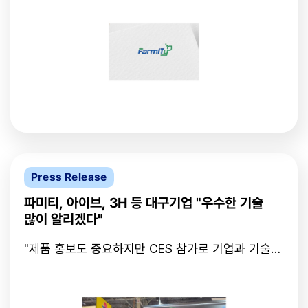
주관하는 유망 창업기업 육성 프로그램 ‘리틀펭귄
을 보여준 결과”라며 “AI와 공간지능의 융합을 통해
(Little Penguin)’ 기업으로 최종 선정됐다고 13일
지역 산업의 경쟁력을 높이고, 대한민국을 대표하는
밝혔다.‘리틀펭귄’은 창업 7년 이내 초기 스타트업을
혁신 기술 기업으로 성장하겠다”고 말했다.한편, 파미
대상으로 최대 20억 원 규모의 보증과 3년간 운영자
티는 오는 10월 22일부터 25일까지 대구 엑스코
금 크레딧 라인을 지원하며, 전문가 멘토링과 투자 연
(EXCO)에서 열리는 ‘FIX 2025 미래혁신기술박람회
계 프로그램도 함께 제공하는 신보의 스타트업 성장
(Future Innovation Tech Expo)’ 내 ‘2025 대한민
지원 제도다. 특히 본 프로그램은 향후 최대 40억 원,
국 ICT융합 엑스포’에 단독관으로 참가한다.전시에서
70억 원 보증이 제공되는 대표 창업지원 제도 ‘퍼스
는 자사의 핵심 기술인 FIRA와 FIVIS 제품군을 중심
트펭귄’, ‘Pre-ICON’ 의 진입 후보군을 선발·육성하는
으로 산업 현장 및 의료 환경에서의 실증 사례를 공개
사전 단계로도 운영되고 있다.파미티는 독자적인 인
하고, 관람객이 직접 체험할 수 있는 공간지능 기술
공지능 알고리즘을 기반으로한 mmWave 레이더 기
데모를 선보일 예정이다.파미티는 이번 전시를 통해
반의 비접촉 센서 기술인 FIRA(Farmity
대구의 기술력으로 구현한 첨단 AI·레이더 융합 기술
Press Release
Intelligence Radar Analysis)와 FIVIS(Farmity
을 국내외 바이어와 전문가들에게 소개하며, 지역을
Intelligence Vision System)을 활용해 심박, 호흡
넘어 글로벌 무대에서의 도약을 본격화할 계획이다.
파미티, 아이브, 3H 등 대구기업 "우수한 기술
등 생체신호와 3D 포인트클라우드 기반의 자세 및
비지니스코리아 최문희 기자
많이 알리겠다"
행동 분석 정보를 실시간으로 수집·분석하는 통합 설
(pr@businesskorea.co.kr)출처 :
루션을 개발하고 있다. 해당 기술은 기존 접촉형 측정
Businesskorea(https://www.businesskorea.co.kr)
"제품 홍보도 중요하지만 CES 참가로 기업과 기술의
의 한계를 보완하며 산업안전, 의료, 스마트홈 등 다
방향성을 고민해 보는 계기가 될 것 같습니다."
양한 분야에서 활용 가능성이 주목된다.회사는 이번
(위, 경북대학교 허영우 총장, LINC 사업단장 김지현
선정을 계기로 신보의 금융 지원과 연계 서비스를 알
교수 부스 방문 사진)7일(현지시간) 미국 라스베이거
고리즘 고도화, 임상 및 실증사업 확대, 글로벌 전시
스에서 막을 올린 'CES 2025'에 대구테크노파크