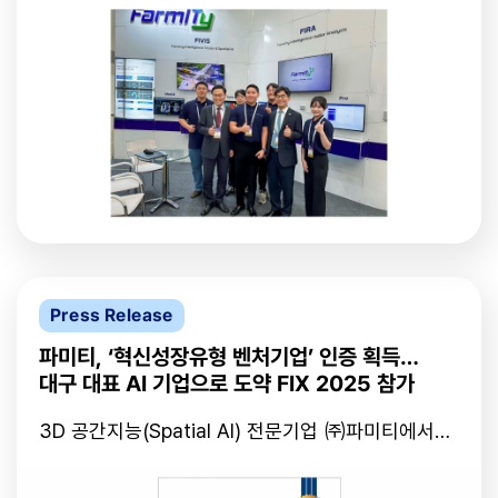
했다. 한편, 파미티는 Spatial AI 기반 영상 분석 플랫
에서 인공지능(AI) 부문과 디지털 헬스(Digital
폼 FIVIS와 mmWave 레이더 기반 분석 플랫폼 FIRA
Health) 부문 2개 부문 혁신상을 수상했다고 밝혔다.
를 중심으로 산업안전, 의료, 공공안전 분야에서 사업
(앞줄 왼쪽 두번째부터)홍석준 전 국회의원, 최대영
을 확대하고 있다. 이번 전시회 성과를 바탕으로 일본
파미티 공동대표, 허영우 경북대 총장, 박주희 파미티
을 포함한 글로벌 시장 공략에도 속도를 낼 방침이다.
공동대표. 사진=파미티 제공 이번 수상은 대구 지역
에서 개발된 기술이 세계적 무대에서 공식적으로 인
정받은 사례로, 지역 스타트업이 글로벌 테크 시장에
서 기술력으로 경쟁력을 입증한 의미 있는 성과로 평
가된다.파미티의 ‘FIRA Pose’는 mmWave 레이더와
AI 기반의 3차원 자세·행동 인식 기술을 융합한 솔루
션으로, 비접촉 방식으로 사람의 움직임과 생체 정보
를 3D 공간상에서 정밀하게 인식·분석한다. 산업 현
장과 의료 환경 등 다양한 분야에서 실시간 안전 모니
Press Release
터링과 행동 분석이 가능해 기존 2차원 영상 기반 시
스템의 한계를 극복한 기술로 주목받고 있다. 이러
파미티, ‘혁신성장유형 벤처기업’ 인증 획득…
한 기술적 완성도는 지난 10월 대구 EXCO에서 열린
대구 대표 AI 기업으로 도약 FIX 2025 참가
‘미래혁신기술박람회(FIX2025)’에서 처음 공개된
‘FIRA Pose’ 시연을 통해 확인됐다. 당시 행사 현장에
3D 공간지능(Spatial AI) 전문기업 ㈜파미티에서
는 허영우 경북대학교 총장과 홍석준 전 국회의원이
2025년 10월, 기술 혁신성과 성장 잠재력을 인정받
방문해 기술 시연을 참관하며, 지역에서 개발된 공간
아 중소벤처기업부로부터 ‘혁신성장유형 벤처기업’
지능 기술의 상용화 가능성에 관심을 보였다.파미티