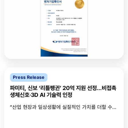
인증을 획득했다고 14일 밝혔다.이번 인증은 4차 산
는 ‘FIRA Pose’의 핵심 하드웨어인 mmWave 레이
업혁명 핵심 분야에서 기술 혁신을 주도하는 기업에
더 보드 ‘FIRA_RF_PRO’를 대구 본사에서 자체 설계·
부여되는 제도로, 파미티는 대구를 대표하는 인공지
제작해 하드웨어 자립화를 이뤄냈다. 고속 신호처리
능·레이더 융합 기술 기업으로서 mmWave 레이더와
회로와 다중 안테나 어레이 구조를 기반으로 AI 엔진
AI 비전 기술을 결합한 독자적 3D 공간지능 플랫폼
과 직접 연동되는 데이터 버스 구조를 구현하며 처리
을 자체 개발해 온 점이 높게 평가됐다.파미티는 하드
속도와 시스템 안정성을 높였다.한편, 파미티는 CES
웨어와 소프트웨어를 모두 자체 기술로 설계·제작하
2026 현장에서 FIRA Pose의 실시간 데모와 의료·산
는 자립형 구조를 기반으로, 의료·산업·공공안전 등
업 적용 사례를 선보일 예정이며, 산업 현장용 3차원
다양한 분야에 적용 가능한 3차원 인식 솔루션을 개
공간 인식 솔루션 ‘FIVIS SafeX’, 의료 데이터 기반
발하고 있다.대표 제품으로는 레이더 기반의 피라
인공지능 3차원 분석 기술 ‘FIVIS MediX’ 등 공간지
(FIRA) 시리즈(FIRA Pose, FIRA Vital)와 카메라 기
능(Spatial AI) 제품군도 함께 전시할 계획이다.
반의 피비스(FIVIS) 시리즈(FIVIS SafeX, FIVIS
MediX)가 있으며, 각각 비접촉 생체정보 측정과 행
Press Release
동 인식, 산업안전 및 의료영상 분석 등에서 높은 성
능을 입증하고 있다.이번 벤처기업 인증을 통해 파미
파미티, 신보 ‘리틀펭귄’ 20억 지원 선정…비접촉
티는 기술력과 사업성, 미래 성장성을 공식적으로 인
생체신호·3D AI 기술력 인정
정받으며 대구 지역 혁신 생태계의 핵심 기업으로 자
리매김했다.또한 정부 인증을 기반으로 기술보증, 세
“산업 현장과 일상생활에 실질적인 가치를 더할 수
제 혜택, R&D 과제 참여 가점 등 다양한 정책적 지원
있도록 노력할 것”[서울경제TV=고원희 인턴기자]
이 가능해지면서, 향후 글로벌 진출과 투자 유치에도
AI 기반 비접촉 생체신호 및 3D 행동 분석 기술을 개
한층 탄력을 받을 전망이다.박주희 대표는 “이번 인증
발하는 스타트업 주식회사 파미티는 신용보증기금이
은 대구 지역에서 기술로 승부하는 스타트업의 저력