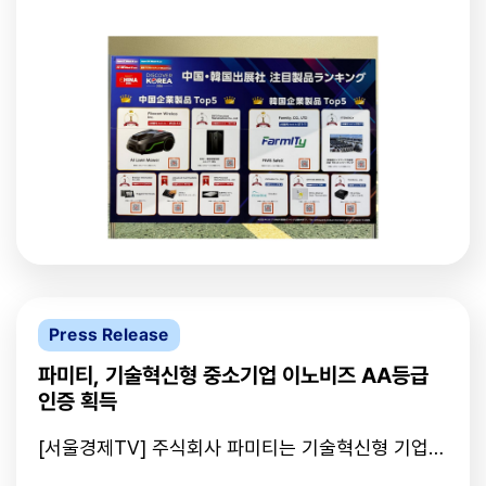
화하겠다"고 말했다.
이트에서 열린 'JAPAN IT WEEK 2026'에서 자사의
영상기반 AI 솔루션 'FIVIS_SafeX'로 한국 기업 제품
부문 1위에 올랐다. JAPAN IT WEEK는 일본 최대 규
모의 IT·DX(디지털 전환) 전문 전시회로, AI는 물론
빅데이터, IoT(사물 기반 인터넷), 보안, 소프트웨어·
앱 개발 등 다양한 분야의 기업과 바이어가 참여한다.
파미티는 대구시 해외전시회 지원사업의 일환으로 마
련된 대구 공동관을 통해 이번 행사에 참가했다. 대구
공동관은 엑스코가 주관하고 지역 ICT 기업들의 해
외시장 진출과 판로 개척을 지원하는 형태로 운영됐
다. 파미티의 FIVIS_SafeX는 한국 기업 제품 가운데
상위 5개 중에서도 1위에 선정됐다. 이번 성과는 일본
현지 참관객과 업계 관계자들로부터 파미티의 영상기
반 AI 기술력과 현장 적용 가능성을 동시에 인정받은
Press Release
결과로 평가된다. FIVIS_SafeX는 CCTV와 일반 영
상 데이터를 기반으로 공간과 객체, 위험요소를 분석
파미티, 기술혁신형 중소기업 이노비즈 AA등급
하는 영상기반 AI 솔루션이다. 산업현장 안전관리, 시
인증 획득
설 모니터링, 이상행동 감지, 화재 및 위험상황 대응
등 다양한 분야에 적용 가능하다. 특히 기존 영상 인
[서울경제TV] 주식회사 파미티는 기술혁신형 기업을
프라를 그대로 활용할 수 있어 제조 및 안전 분야를
대상으로 하는 이노비즈 인증에서 AA등급을 획득했
중심으로 현장 도입 효율성이 높다는 점에서 주목을