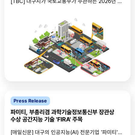
[TBC] 대구시가 국토교통부가 주관하는 2026년 AI
시티 혁신기술 발굴사업에 선정됐습니다.이에 따라
대구시는 인공지능을 활용해 어린이보호구역 3차원
지능형 안전알림 시스템 실증사업을 추진할 계획입니
다.이번 사업에는 지역 기업인 파미티와 퓨처드라이
브, 대구경북과학기술원이 컨소시엄으로 참여하는데,
어린이보호구역 사각지대 해소에 도움이 될 것으로
보입니다. https://www.tbc.co.kr/news/view?
pno=20260514090249AE09763&id=206397
Press Release
파미티, 부총리겸 과학기술정보통신부 장관상
수상 공간지능 기술 'FIRA' 주목
[매일신문] 대구의 인공지능(AI) 전문기업 '파미티'가