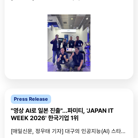
국내 최대 ICT 전시회인 'WIS 2026'에서 과학기술
정보통신부 장관상을 수상했다. 이번 수상은 인공지
능(AI), 디지털 헬스케어 등 미래 핵심 기술 분야에서
기술 혁신성과 산업 적용 가능성을 종합 평가해 선정
된 것으로, 파미티는 mmWave(밀리미터파) 레이더
기반 3차원 공간지능 기술 'FIRA'를 출품해 높은 평가
를 받았다. FIRA는 카메라 없이 사람의 위치, 자세, 행
동을 3차원으로 분석하는 기술을 적용해 영상 데이터
없이도 전신 관절 기반 스켈레톤(골격)을 생성할 수
있다. 이를 통해 개인정보 침해 우려를 줄이고, 야간
조명 변화 등 환경 영향이 큰 상황에서도 안정적인 인
식이 가능하다. 해당 기술은 산업현장 안전관리, 병원
및 요양시설 행동 모니터링, 공공 안전 등 다양한 분
야에 실증을 진행하며 현장에서 상용화 가능성을 인
정받고 있다. 앞서 파미티는 세계 최대 IT 전시회인
Press Release
CES 2026에서 혁신상 2관왕을 수상한 바 있으며,
이번 장관상 수상을 통해 글로벌과 국내를 아우르는
"영상 AI로 일본 진출"…파미티, 'JAPAN IT
기술 경쟁력을 입증했다. 최대영 파미티 대표는 "이
WEEK 2026' 한국기업 1위
번 수상은 기술 완성도를 넘어 Spatial(공간) AI의 방
향성을 인정받은 결과"라며 "앞으로 산업안전과 의료
[매일신문, 정우태 기자] 대구의 인공지능(AI) 스타트
분야에서 비접촉 3D 공간지능 기술의 상용화를 가속
업 '파미티'가 이달 8일부터 10일까지 일본 도쿄 빅사